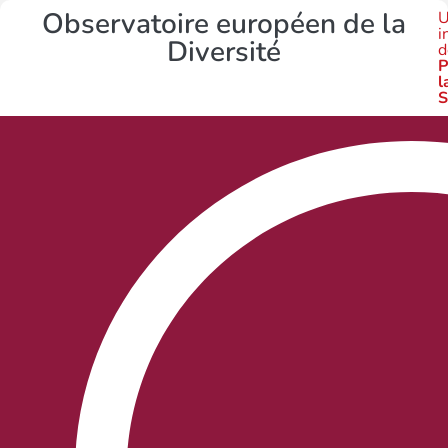
Observatoire européen de la
U
i
Diversité
d
P
l
S