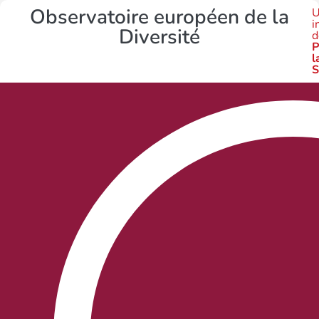
Observatoire européen de la
U
i
Diversité
d
P
l
S