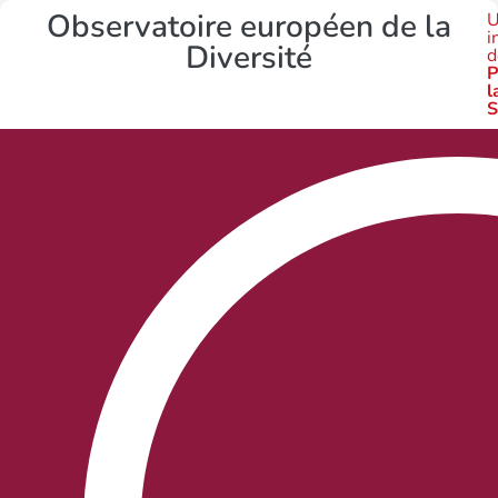
Observatoire européen de la
U
i
Diversité
d
P
l
S