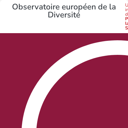
Observatoire européen de la
U
i
Diversité
d
P
l
S