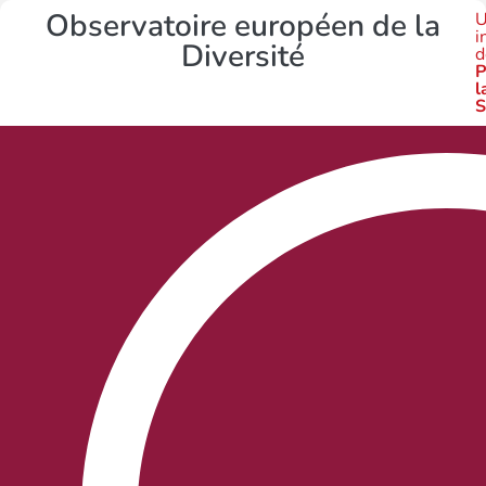
Observatoire européen de la
U
i
Diversité
d
P
l
S