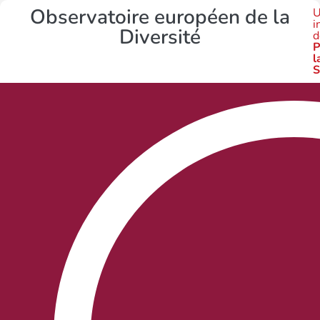
Observatoire européen de la
U
i
Diversité
d
P
l
S