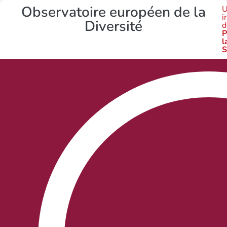
Observatoire européen de la
U
i
Diversité
d
P
l
S