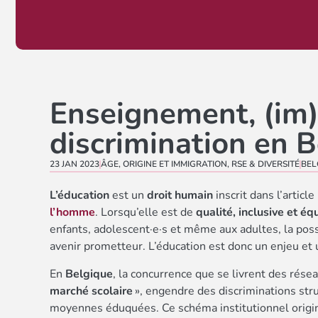
Enseignement, (im)
discrimination en 
23 JAN 2023
ÂGE
,
ORIGINE ET IMMIGRATION
,
RSE & DIVERSITÉ
BEL
L’éducation
est un
droit humain
inscrit dans l’articl
l’homme
. Lorsqu’elle est de
qualité, inclusive et éq
enfants, adolescent·e·s et même aux adultes, la poss
avenir prometteur. L’éducation est donc un enjeu et u
En
Belgique
, la concurrence que se livrent des rés
marché scolaire
», engendre des discriminations struc
moyennes éduquées. Ce schéma institutionnel origi