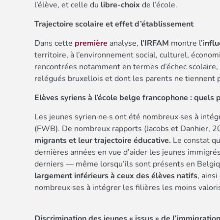
l’élève, et celle du
libre-choix
de l’école.
Trajectoire scolaire et effet d’établissement
Dans cette
première
analyse,
l’IRFAM
montre l’i
nflu
territoire, à l’environnement social, culturel, économ
rencontrées notamment en termes d’échec scolaire, p
relégués bruxellois et dont les parents ne tiennent p
Elèves syriens à l’école belge francophone : quels 
Les jeunes syrien·ne·s ont été nombreux·ses à intég
(FWB). De nombreux rapports (Jacobs et Danhier, 20
migrants et leur trajectoire éducative.
Le constat qu
dernières années en vue d’aider les jeunes immigrés
derniers — même lorsqu’ils sont présents en Belgi
largement inférieurs à ceux des élèves natifs
, ains
nombreux·ses à intégrer les filières les moins valor
Discrimination des jeunes « issus » de l’immigratio