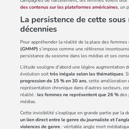
campagnes de harcèlement, les femmes voient leur v
des contenus sur les plateformes américaines
, un 
La persistence de cette sous 
décennies
Pour appréhender la réalité de la place des femmes
(GMMP)
s’impose comme une référence incontourn
persistance du sexisme dans les médias et ses consé
L’étude souligne d’abord une légère augmentation de 
évolution soit
très inégale selon les thématiques
. 
progression de 15 % en 30 ans
, cette amélioratio
représentation chronique dans d’autres secteurs, co
réalité :
les femmes ne représentent que 26 %
des 
médias.
Cette invisibilité s’explique en grande partie par la
un lien direct entre le genre du journaliste et l’ang
violences de genre
: véritable angle mort médiatiqu