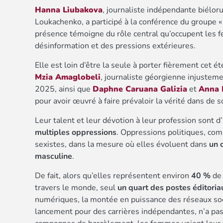
Hanna Liubakova
, journaliste indépendante biélor
Loukachenko, a participé à la conférence du groupe 
présence témoigne du rôle central qu’occupent les fe
désinformation et des pressions extérieures.
Elle est loin d’être la seule à porter fièrement cet é
Mzia Amaglobeli
, journaliste géorgienne injusteme
2025, ainsi que
Daphne Caruana Galizia
et
Anna 
pour avoir œuvré à faire prévaloir la vérité dans de s
Leur talent et leur dévotion à leur profession sont d’
multiples oppressions
. Oppressions politiques, com
sexistes, dans la mesure où elles évoluent dans
un 
masculine
.
De fait, alors qu’elles représentent environ
40 %
de 
travers le monde, seul
un quart des postes éditoria
numériques, la montée en puissance des réseaux s
lancement pour des carrières indépendantes, n’a pas 