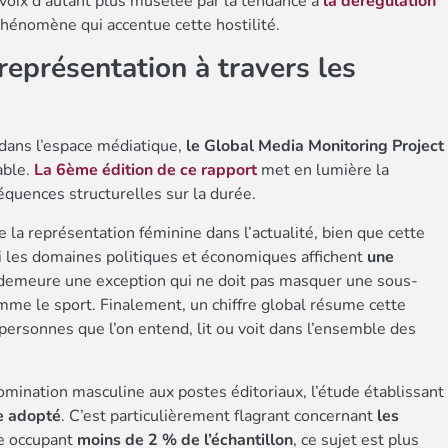
oix d’autant plus muselée par la tendance à
la dérégulation
phénomène qui accentue cette hostilité.
représentation à travers les
 dans l’espace médiatique,
le Global Media Monitoring Project
able.
La 6ème édition de ce rapport
met en lumière la
quences structurelles sur la durée.
la représentation féminine dans l’actualité, bien que cette
Si les domaines politiques et économiques affichent
une
n demeure une exception qui ne doit pas masquer une sous-
mme le sport. Finalement, un chiffre global résume cette
personnes que l’on entend, lit ou voit dans l’ensemble des
 domination masculine aux postes éditoriaux, l’étude établissant
le adopté
. C’est particulièrement flagrant concernant
les
e occupant
moins de 2 % de l’échantillon
, ce sujet est plus