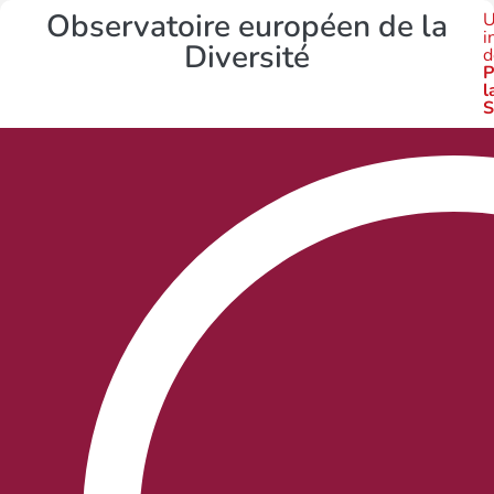
Observatoire européen de la
U
i
Diversité
d
P
l
S