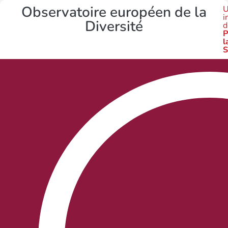
Observatoire européen de la
U
i
Diversité
d
P
l
S