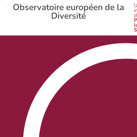
Observatoire européen de la
U
i
Diversité
d
P
l
S