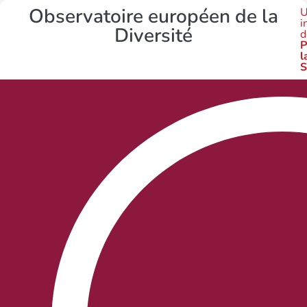
Observatoire européen de la
U
i
Diversité
d
P
l
S