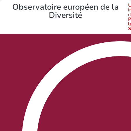
Observatoire européen de la
U
i
Diversité
d
P
l
S