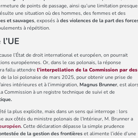
 fermeture de points de passage, ainsi qu’une limitation presque
 en résulte une situation où des hommes, des femmes et des
ses et sauvages
, exposés à
des violences de la part des force
oulements à répétition.
 l’UE
ause l’État de droit international et européen, on pourrait
utions européennes. Or, dans le cas polonais, la réponse
ra fallu attendre
l’interpellation de la Commission par des
on de la loi polonaise de mars 2025, pour obtenir une prise de
aires intérieures et à l’immigration,
Magnus Brunner
, est alor
 la Commission à un registre technique de suivi et de
tique.
té la plus explicite, mais dans un sens qui interroge : lors
e aux côtés du ministre polonais de l’Intérieur, M. Brunner a
t européen
.
Cette déclaration dépasse la simple prudence
ntestée de la gestion des frontières
et alimente l’idée d’une