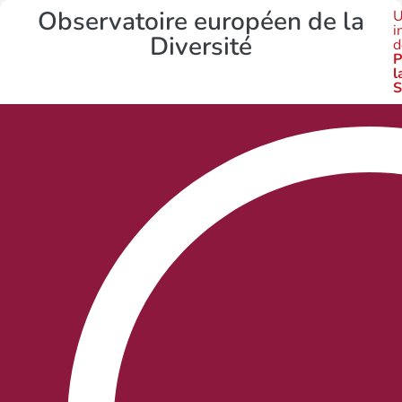
Observatoire européen de la
U
i
Diversité
d
P
l
S