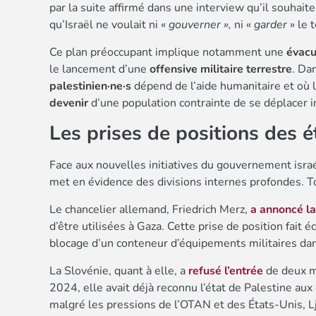
par la suite affirmé dans une interview qu’il souhaite
qu’Israël ne voulait ni «
gouverner »,
ni «
garder
» le t
Ce plan préoccupant implique notamment une
évacu
le lancement d’une
offensive militaire terrestre
. Da
palestinien·ne·s
dépend de l’aide humanitaire et où l
devenir
d’une population contrainte de se déplacer i
Les prises de positions des 
Face aux nouvelles initiatives du gouvernement israé
met en évidence des divisions internes profondes. To
Le chancelier allemand, Friedrich Merz,
a annoncé l
d’être utilisées à Gaza. Cette prise de position fait é
blocage d’un conteneur d’équipements militaires dans 
La Slovénie, quant à elle, a
refusé l’entrée
de deux mi
2024, elle avait déjà reconnu l’état de Palestine aux 
malgré les pressions de l’OTAN et des États-Unis, L