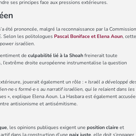
dre ses principes face aux pressions extérieures.
péen
’a été prononcée, malgré la reconnaissance par la Commissio
E. Selon les politologues
Pascal Boniface et Elena Aoun
, cett
 power israélien
.
sentiment de
culpabilité lié à la Shoah
freinerait toute
s, l’extrême droite européenne instrumentalise la question
térieure, jouerait également un rôle : «
Israël a développé de
n·ne·s formé·e·s au narratif israélien, qui le relaient dans les
ues
», explique Elena Aoun. La Hasbara est également accusée
 entre antisionisme et antisémitisme.
que
, les opinions publiques exigent une
position claire
et
 actif dans la construction d’une
paix juste
, elle doit s’engager