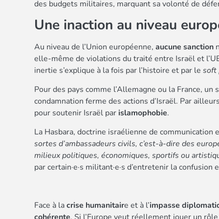
des budgets militaires, marquant sa volonté de défen
Une inaction au niveau euro
Au niveau de l’Union européenne,
aucune sanction
n
elle-même de violations du traité entre Israël et l’U
inertie s’explique à la fois par l’histoire et par le
soft
Pour des pays comme l’Allemagne ou la France, un 
condamnation ferme des actions d’Israël. Par ailleur
pour soutenir Israël par
islamophobie
.
La Hasbara, doctrine israélienne de communication ex
sortes d’ambassadeurs civils, c’est-à-dire des europée
milieux politiques, économiques, sportifs ou artistiq
par certain·e·s militant·e·s d’entretenir la confusion
Face à la
crise humanitair
e et à l’
impasse diplomati
cohérente
. Si l’Europe veut réellement jouer un rôle