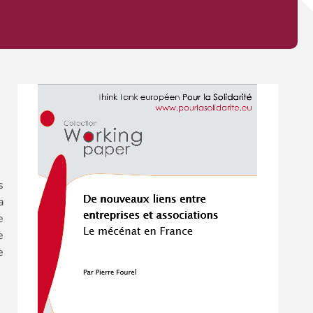
s
a
e
e
e