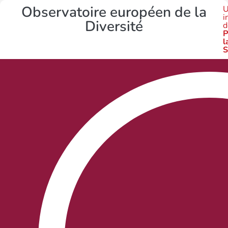
Observatoire européen de la
U
i
Diversité
d
P
l
S