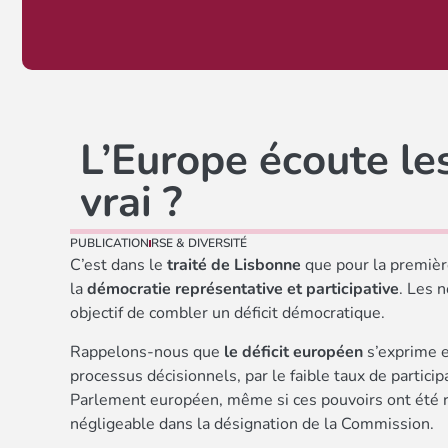
L’Europe écoute le
vrai ?
PUBLICATION
RSE & DIVERSITÉ
C’est dans le
traité de Lisbonne
que pour la première
la
démocratie représentative et participative
. Les 
objectif de combler un déficit démocratique.
Rappelons-nous que
le déficit européen
s’exprime e
processus décisionnels, par le faible taux de partici
Parlement européen, même si ces pouvoirs ont été re
négligeable dans la désignation de la Commission.