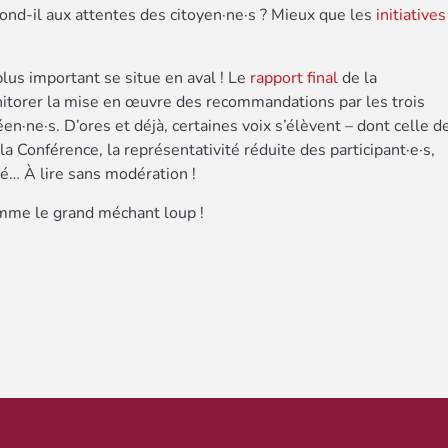
pond-il aux attentes des citoyen·ne·s ? Mieux que les
initiatives
lus important se situe en aval ! Le
rapport final
de la
itorer la mise en œuvre des recommandations par les trois
éen·ne·s. D’ores et déjà, certaines voix s’élèvent – dont celle d
la Conférence, la représentativité réduite des participant·e·s,
né… À lire sans modération !
omme le grand méchant loup !