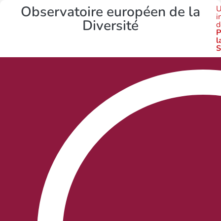
Observatoire européen de la
U
i
Diversité
d
P
l
S