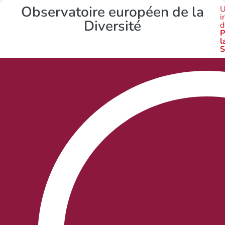
Observatoire européen de la
U
i
Diversité
d
P
l
S