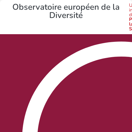
Observatoire européen de la
U
i
Diversité
d
P
l
S