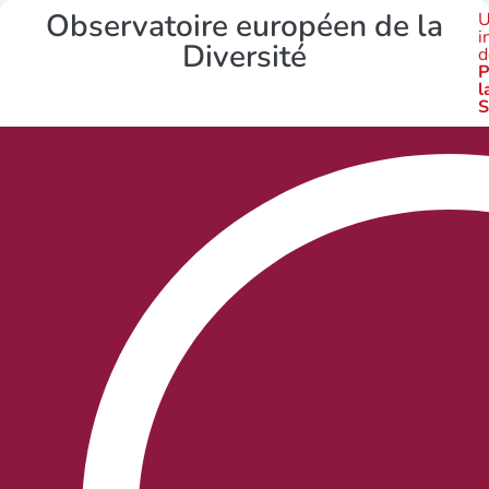
Observatoire européen de la
U
i
Diversité
d
P
l
S