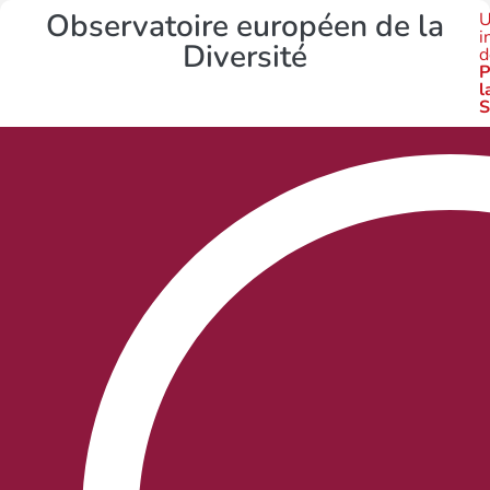
Observatoire européen de la
U
i
Diversité
d
P
l
S