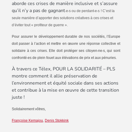
aborde ces crises de manière inclusive et s’assure
qu’il n’y a pas de gagnant
‧
e
‧
s ou de perdant
‧
e
‧
s
! C’est la
seule manière d’apporter des solutions créatives à ces crises et
d’éviter tout « profiteur de guerre ».
Pour assurer le développement durable de nos sociétés, l’Europe
doit passer à l’action et mettre en œuvre une réponse collective et
solidaire à ces crises. Elle doit protéger ses citoyen
‧
ne
‧
s, qui sont
confront
é
‧
es de plein fouet aux
é
l
é
vations de prix et aux p
é
nuries.
À travers ce Télex, POUR LA SOLIDARITÉ – PLS
montre comment il allie préservation de
l’environnement et équité sociale dans ses actions
et contribue à la mise en œuvre de cette transition
juste !
Solidairement vôtres,
Françoise Kemajou
,
Denis Stokkink