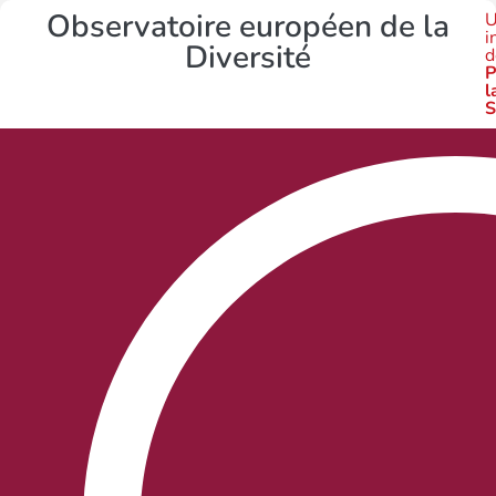
Observatoire européen de la
U
i
Diversité
d
P
l
S