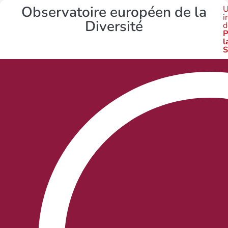
Observatoire européen de la
U
i
Diversité
d
P
l
S